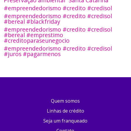
Preservação ambiental
Santa Catarina
#empreendedorismo #credito #credisol
#empreendedorismo #credito #credisol
#bereal #blackfriday
#empreendedorismo #credito #credisol
#bereal #emprestimo
#creditoparaseunegocio
#empreendedorismo #credito #credisol
#juros #pagarmenos
Quem somos
Linhas de crédito
Seja um franqueado
Contato