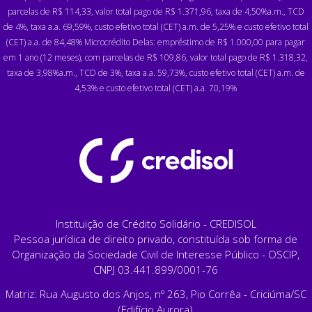
parcelas de R$ 114,33, valor total pago de R$ 1.371,96, taxa de 4,50%a.m., TCD
de 4%, taxa a.a. 69,59%, custo efetivo total (CET) a.m. de 5,25% e custo efetivo total
(CET) a.a. de 84,48% Microcrédito Delas: empréstimo de R$ 1.000,00 para pagar
em 1 ano (12 meses), com parcelas de R$ 109,86, valor total pago de R$ 1.318,32,
taxa de 3,98%a.m., TCD de 3%, taxa a.a. 59,73%, custo efetivo total (CET) a.m. de
4,53% e custo efetivo total (CET) a.a. 70,19%
Instituição de Crédito Solidário - CREDISOL
Pessoa jurídica de direito privado, constituída sob forma de
Organização da Sociedade Civil de Interesse Público - OSCIP,
CNPJ 03.441.899/0001-76
Matriz: Rua Augusto dos Anjos, nº 263, Pio Corrêa - Criciúma/SC
(Edifício Aurora)