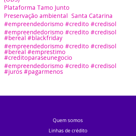
Plataforma Tamo Junto
Preservação ambiental
Santa Catarina
#empreendedorismo #credito #credisol
#empreendedorismo #credito #credisol
#bereal #blackfriday
#empreendedorismo #credito #credisol
#bereal #emprestimo
#creditoparaseunegocio
#empreendedorismo #credito #credisol
#juros #pagarmenos
Quem somos
Linhas de crédito