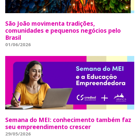
São João movimenta tradições,
comunidades e pequenos negócios pelo
Brasil
01/06/2026
Semana do MEI: conhecimento também faz
seu empreendimento crescer
29/05/2026