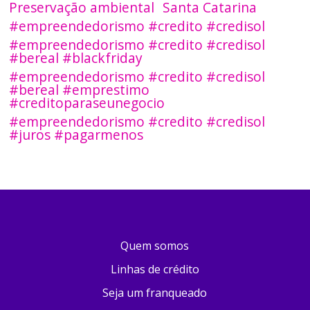
Preservação ambiental
Santa Catarina
#empreendedorismo #credito #credisol
#empreendedorismo #credito #credisol
#bereal #blackfriday
#empreendedorismo #credito #credisol
#bereal #emprestimo
#creditoparaseunegocio
#empreendedorismo #credito #credisol
#juros #pagarmenos
Quem somos
Linhas de crédito
Seja um franqueado