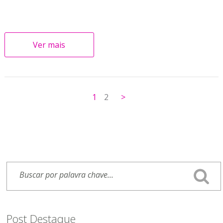
Ver mais
1
2
>
Post Destaque