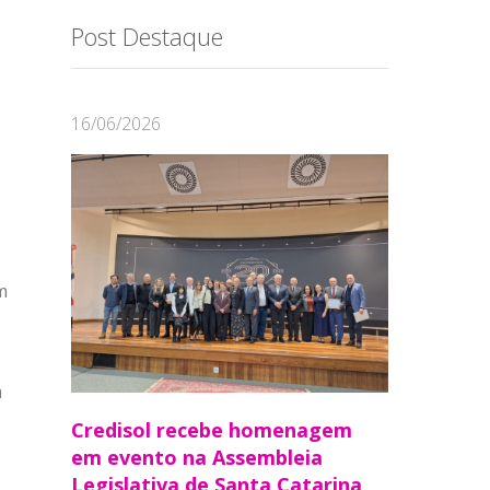
Post Destaque
16/06/2026
m
a
Credisol recebe homenagem
em evento na Assembleia
Legislativa de Santa Catarina