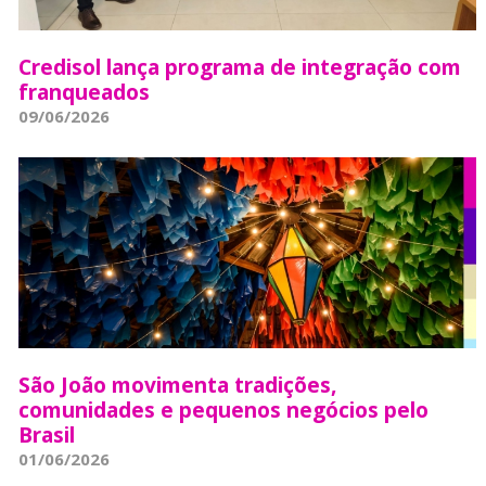
Credisol lança programa de integração com
franqueados
09/06/2026
São João movimenta tradições,
comunidades e pequenos negócios pelo
Brasil
01/06/2026