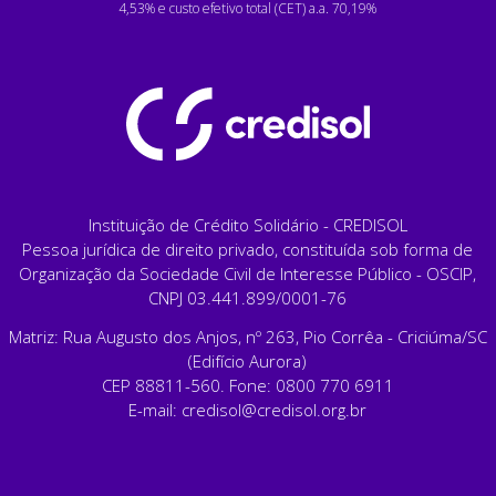
4,53% e custo efetivo total (CET) a.a. 70,19%
Instituição de Crédito Solidário - CREDISOL
Pessoa jurídica de direito privado, constituída sob forma de
Organização da Sociedade Civil de Interesse Público - OSCIP,
CNPJ 03.441.899/0001-76
Matriz: Rua Augusto dos Anjos, nº 263, Pio Corrêa - Criciúma/SC
(Edifício Aurora)
CEP 88811-560. Fone: 0800 770 6911
E-mail:
credisol@credisol.org.br